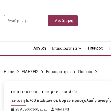
Skip
to
content
Αναζήτηση
για:
Vdella
VDEL
Αρχική
Ήπειρος
Επικαιρότητα
Home
ΕΙΔΗΣΕΙΣ
Επικαιρότητα
Παιδεία
Επικαιρότητα
Ήπειρος
Παιδεία
Ένταξη 6.760 παιδιών σε δομές προσχολικής αγωγή
28 Αυγούστου, 2025
vdella vd