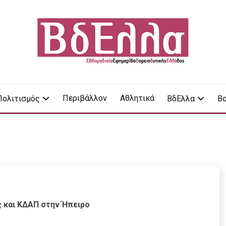
LA
Περιβάλλον
Αθλητικά
Πολιτισμός
ΒδΕλλα
Βο
ς και ΚΔΑΠ στην Ήπειρο