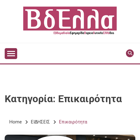
Skip
to
content
Vdella
VDELLA
Κατηγορία:
Επικαιρότητα
Home
ΕΙΔΗΣΕΙΣ
Επικαιρότητα