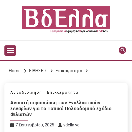
Skip
to
content
Vdella
VDELLA
Home
ΕΙΔΗΣΕΙΣ
Επικαιρότητα
Αυτοδιοίκηση
Επικαιρότητα
Ανοικτή παρουσίαση των Εναλλακτικών
Σεναρίων για το Τοπικό Πολεοδομικό Σχέδιο
Φιλιατών
7 Σεπτεμβρίου, 2025
vdella vd