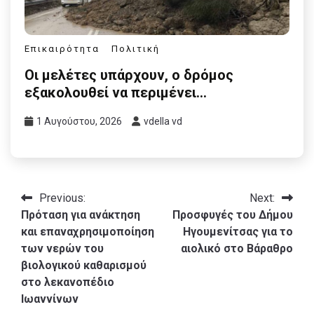
Επικαιρότητα
Πολιτική
Οι μελέτες υπάρχουν, ο δρόμος
εξακολουθεί να περιμένει…
1 Αυγούστου, 2026
vdella vd
Πλοήγηση
Previous:
Next:
Πρόταση για ανάκτηση
Προσφυγές του Δήμου
άρθρων
και επαναχρησιμοποίηση
Ηγουμενίτσας για το
των νερών του
αιολικό στο Βάραθρο
βιολογικού καθαρισμού
στο λεκανοπέδιο
Ιωαννίνων