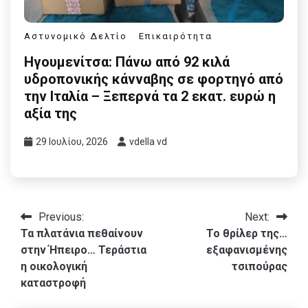
Αστυνομικό Δελτίο
Επικαιρότητα
Ηγουμενίτσα: Πάνω από 92 κιλά
υδροπονικής κάνναβης σε φορτηγό από
την Ιταλία – Ξεπερνά τα 2 εκατ. ευρώ η
αξία της
29 Ιουλίου, 2026
vdella vd
Πλοήγηση
Previous:
Next:
Τα πλατάνια πεθαίνουν
Το θρίλερ της…
άρθρων
στην Ήπειρο… Τεράστια
εξαφανισμένης
η οικολογική
τσιπούρας
καταστροφή