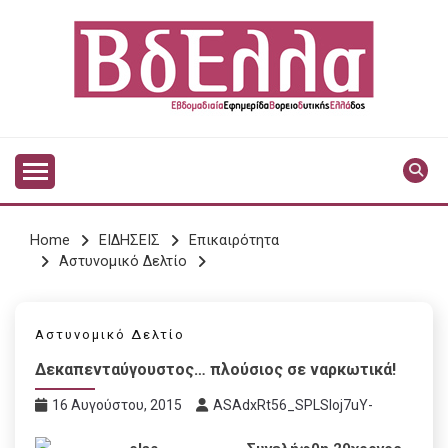
Skip
to
content
Vdella
VDELLA
Home
ΕΙΔΗΣΕΙΣ
Επικαιρότητα
Αστυνομικό Δελτίο
Αστυνομικό Δελτίο
Δεκαπενταύγουστος… πλούσιος σε ναρκωτικά!
16 Αυγούστου, 2015
ASAdxRt56_SPLSIoj7uY-