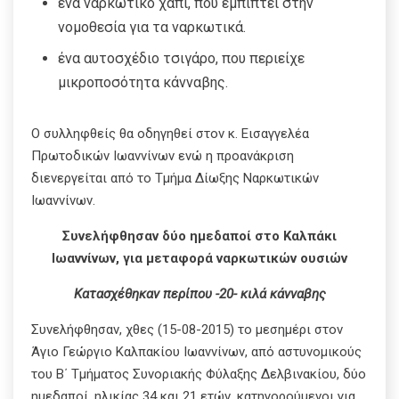
ένα ναρκωτικό χάπι, που εμπίπτει στην
νομοθεσία για τα ναρκωτικά.
ένα αυτοσχέδιο τσιγάρο, που περιείχε
μικροποσότητα κάνναβης.
Ο συλληφθείς θα οδηγηθεί στον κ. Εισαγγελέα
Πρωτοδικών Ιωαννίνων ενώ η προανάκριση
διενεργείται από το Τμήμα Δίωξης Ναρκωτικών
Ιωαννίνων.
Συνελήφθησαν δύο ημεδαποί στο Καλπάκι
Ιωαννίνων, για μεταφορά ναρκωτικών ουσιών
Κατασχέθηκαν περίπου -20- κιλά κάνναβης
Συνελήφθησαν, χθες (15-08-2015) το μεσημέρι στον
Άγιο Γεώργιο Καλπακίου Ιωαννίνων, από αστυνομικούς
του Β΄ Τμήματος Συνοριακής Φύλαξης Δελβινακίου, δύο
ημεδαποί, ηλικίας 34 και 21 ετών, κατηγορούμενοι για