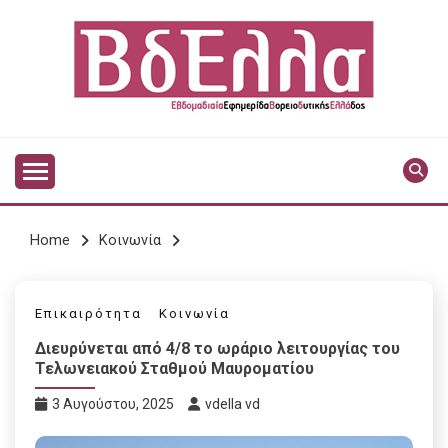
Skip
to
content
Vdella
VDELLA
Home
Κοινωνία
Επικαιρότητα
Κοινωνία
Διευρύνεται από 4/8 το ωράριο λειτουργίας του
Τελωνειακού Σταθμού Μαυροματίου
3 Αυγούστου, 2025
vdella vd