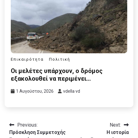
Επικαιρότητα
Πολιτική
Οι μελέτες υπάρχουν, ο δρόμος
εξακολουθεί να περιμένει…
1 Αυγούστου, 2026
vdella vd
Πλοήγηση
Previous:
Next:
Πρόσκληση Συμμετοχής
Η ιστορία
άρθρων