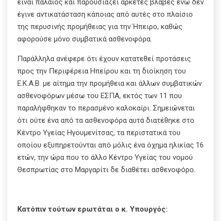
είναι παλαιός και παρουσιάζει αρκετές βλάβες ενώ δεν
έγινε αντικατάσταση κάποιας από αυτές στο πλαίσιο
της περυσινής προμήθειας για την Ήπειρο, καθώς
αφορούσε μόνο συμβατικά ασθενοφόρα.
Παράλληλα ανέφερε ότι έχουν κατατεθεί προτάσεις
προς την Περιφέρεια Ηπείρου και τη διοίκηση του
Ε.Κ.Α.Β. με αίτημα την προμήθεια και άλλων συμβατικών
ασθενοφόρων μέσω του ΕΣΠΑ, εκτός των 11 που
παραλήφθηκαν το περασμένο καλοκαίρι. Σημειώνεται
ότι ούτε ένα από τα ασθενοφόρα αυτά διατέθηκε στο
Κέντρο Υγείας Ηγουμενίτσας, τα περιστατικά του
οποίου εξυπηρετούνται από μόλις ένα όχημα ηλικίας 16
ετών, την ώρα που το άλλο Κέντρο Υγείας του νομού
Θεσπρωτίας στο Μαργαρίτι δε διαθέτει ασθενοφόρο.
Κατόπιν τούτων ερωτάται ο κ. Υπουργός: