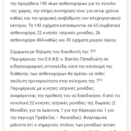
την προμήθεια 143 νέων ασθενοφόρων για το σύνολο
της χώρας, την πλήρη συντήρησή τους για οκτώ χρόνια
καθώς και την ψηφιακή αναβάθμιση του επιχειρησιακού
κέντρου. Τα 143 οχήματα κατανέμονται σε 65 συμβατικά
ασθενοφόρα, 22 κινητές ιατρικές μονάδες, 26
ασθενοφόρα 4Χ4 καθώς και 30 οχήματα μικρού όγκου.
ης
Σύμφωνα με δήλωση του διευθυντή της 7
Περιφέρειας του Ε.Κ.Α.Β. κ. Βασίλη Παπαδιώτη σε
ειδησεογραφική ιστοσελίδα, κατά την κατανομή της
διάθεσης των ασθενοφόρων θα πρέπει να τεθεί
ης
απόλυτη προτεραιότητα στην ενίσχυση της 7
Περιφέρειας με κινητές ιατρικές μονάδες,
αναφέροντας την πρόθεσή του να διεκδικήσει 4 από τις
συνολικά 22 κινητές ιατρικές μονάδες της δωρεάς (2
Μονάδες για τα Ιωάννινα, 1 για την Κέρκυρα και 1 για
την περιοχή Πρέβεζας – Λευκάδας). Αναγνώρισε
μάλιστα ότι ο σημερινός στόλος των μονάδων αυτών