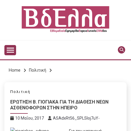
Skip
to
content
Vdella
VDELLA
Home
Πολιτική
Πολιτική
ΕΡΩΤΗΣΗ Β. ΓΙΟΓΙΑΚΑ ΓΙΑ ΤΗ ΔΙΑΘΕΣΗ ΝΕΩΝ
ΑΣΘΕΝΟΦΟΡΩΝ ΣΤΗΝ ΗΠΕΙΡΟ
10 Μαΐου, 2017
ASAdxRt56_SPLSIoj7uY-
Για την κατανομή