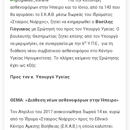
ασθενοφόρων στην Ήπειρο και το Ιόνιο, από τα 143 που
θα αγοράσει το Ε.Κ.Α.Β. μέσω δωρεάς του Ιδρύματος
«Σταύρος Νιάρχος», ζητεί να ενημερωθεί ο
Βασίλης
Γιόγιακας
με Ερώτησή του προς τον Υπουργό Υγείας. Ο
βουλευτής Θεσπρωτίας ζητεί επίσης από τον Υπουργό
η
να μεριμνήσει, σε συνεργασία με την 6
Υ.Π.Ε., για τη
διάθεση νέου συμβατικού ασθενοφόρου στο Κέντρο
Υγείας Ηγουμενίτσας. Το πλήρες κείμενο της Ερώτησης
έχει ως εξής:
Προς τον κ. Υπουργό Υγείας
ΘΕΜΑ: «Διάθεση νέων ασθενοφόρων στην Ήπειρο»
Τον Απρίλιο του 2017 ανακοινώθηκε δωρεά 14 εκ. ευρώ
από το Ίδρυμα «Σταύρος Νιάρχος» προς το Εθνικό
Κέντρο Άμεσης Βοήθειας (Ε.Κ.Α.Β.) η οποία καλύπτει