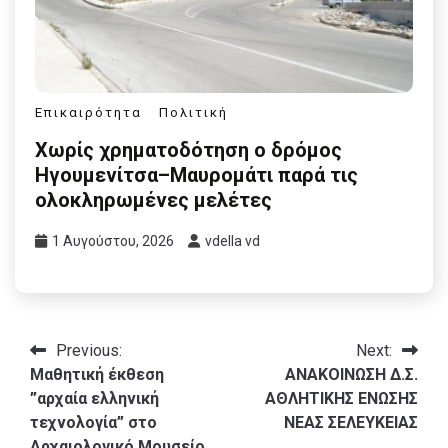
Επικαιρότητα
Πολιτική
Χωρίς χρηματοδότηση ο δρόμος
Ηγουμενίτσα–Μαυρομάτι παρά τις
ολοκληρωμένες μελέτες
1 Αυγούστου, 2026
vdella vd
Πλοήγηση
Previous:
Next:
Μαθητική έκθεση
ΑΝΑΚΟΙΝΩΣΗ Δ.Σ.
άρθρων
”αρχαία ελληνική
ΑΘΛΗΤΙΚΗΣ ΕΝΩΣΗΣ
τεχνολογία” στο
ΝΕΑΣ ΣΕΛΕΥΚΕΙΑΣ
Αρχαιολογικό Μουσείο