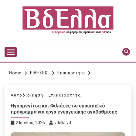
Skip
to
content
Vdella
VDELLA
Home
ΕΙΔΗΣΕΙΣ
Επικαιρότητα
Αυτοδιοίκηση
Επικαιρότητα
Ηγουμενίτσα και Φιλιάτες σε ευρωπαϊκό
πρόγραμμα για έργα ενεργειακής αναβάθμισης
2 Ιουνίου, 2026
vdella vd