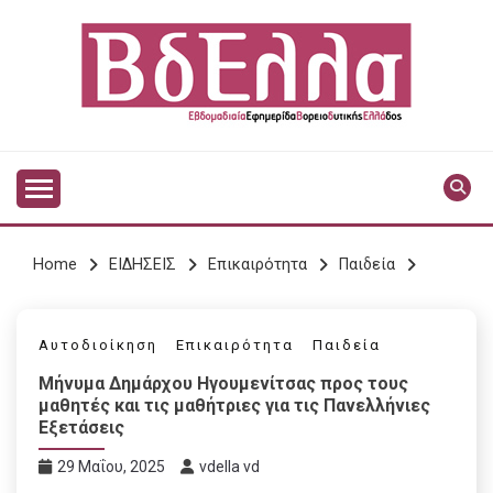
Skip
to
content
Vdella
VDELLA
Home
ΕΙΔΗΣΕΙΣ
Επικαιρότητα
Παιδεία
Αυτοδιοίκηση
Επικαιρότητα
Παιδεία
Μήνυμα Δημάρχου Ηγουμενίτσας προς τους
μαθητές και τις μαθήτριες για τις Πανελλήνιες
Εξετάσεις
29 Μαΐου, 2025
vdella vd