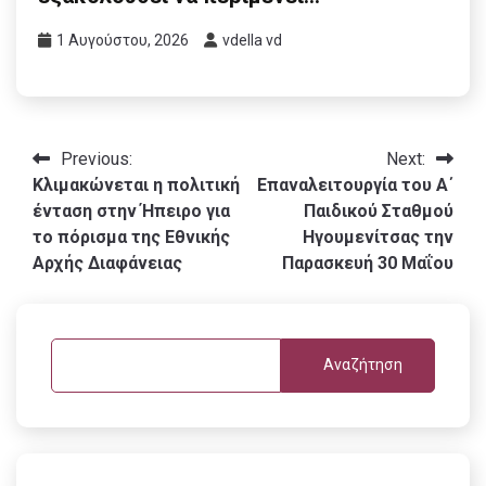
1 Αυγούστου, 2026
vdella vd
Πλοήγηση
Previous:
Next:
Κλιμακώνεται η πολιτική
Επαναλειτουργία του Α΄
άρθρων
ένταση στην Ήπειρο για
Παιδικού Σταθμού
το πόρισμα της Εθνικής
Ηγουμενίτσας την
Αρχής Διαφάνειας
Παρασκευή 30 Μαΐου
Αναζήτηση