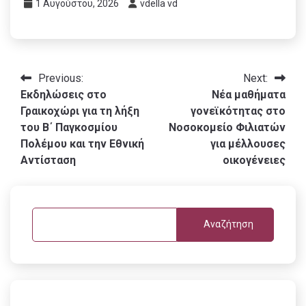
1 Αυγούστου, 2026
vdella vd
Πλοήγηση
Previous:
Next:
Εκδηλώσεις στο
Νέα μαθήματα
άρθρων
Γραικοχώρι για τη λήξη
γονεϊκότητας στο
του Β΄ Παγκοσμίου
Νοσοκομείο Φιλιατών
Πολέμου και την Εθνική
για μέλλουσες
Αντίσταση
οικογένειες
Αναζήτηση