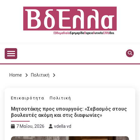
Skip
to
content
Vdella
VDELLA
Home
Πολιτική
Επικαιρότητα
Πολιτική
Μητσοτάκης προς υπουργούς: «Σεβασμός στους
βουλευτές ακόμη και στις διαφωνίες»
7 Μαΐου, 2026
vdella vd