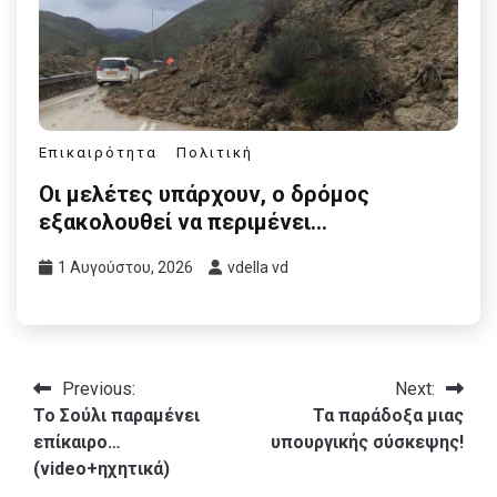
Επικαιρότητα
Πολιτική
Οι μελέτες υπάρχουν, ο δρόμος
εξακολουθεί να περιμένει…
1 Αυγούστου, 2026
vdella vd
Πλοήγηση
Previous:
Next:
To Σούλι παραμένει
Τα παράδοξα μιας
άρθρων
επίκαιρο…
υπουργικής σύσκεψης!
(video+ηχητικά)