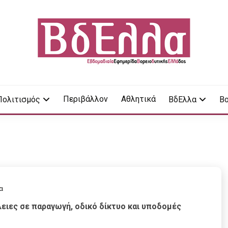
LA
Περιβάλλον
Αθλητικά
Πολιτισμός
ΒδΕλλα
Βο
α
ιες σε παραγωγή, οδικό δίκτυο και υποδομές