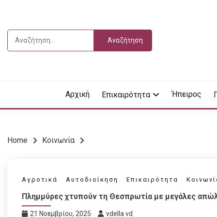
Skip
to
content
Αναζήτηση
για:
Vdella
VDEL
Αρχική
Ήπειρος
Επικαιρότητα
Home
Κοινωνία
Αγροτικά
Αυτοδιοίκηση
Επικαιρότητα
Κοινωνί
Πλημμύρες χτυπούν τη Θεσπρωτία με μεγάλες απώλε
21 Νοεμβρίου, 2025
vdella vd