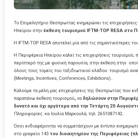
Το Επιμελητήριο Θεσπρωτίας ενημερώνει τις επιχειρήσεις-
Ηπείρου στην
έκθεση τουρισμού IFTM-TOP RESA στο Πα
Η IFTM-TOP RESA αποτελεί μία από τις σημαντικότερες το
Η Περιφέρεια Ηπείρου καλεί τις επιχειρήσεις τουρισμού,
περίπτερό της με φυσική παρουσία, στην έκθεση στην οποί
όλους τους τομείς του ταξιδιωτικού κλάδου: τουρισμό ανα
(Meetings, Incentives, Conferences, Exhibitions)..
Καλούμε τα μέλη μας επιχειρήσεις της Θεσπρωτίας που εν
παραπάνω έκθεση τουρισμού
,
να
δηλώσουν στην Περιφέρ
δυνατό και όχι αργότερα από την Τετάρτη 20 Αυγούστ
Πληροφορίες: κα Ιουλία Μαρκουλά, τηλ. 2651087142
.
Όσοι ενδιαφέρονται να συμμετάσχουν με έντυπο ενημερωτ
στο γραφείο 143
του διοικητηρίου της Περιφέρειας (πλ