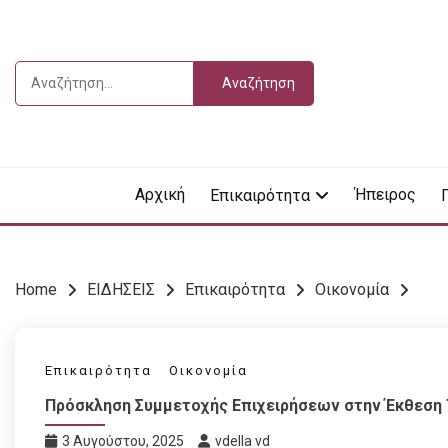
Skip
to
content
Αναζήτηση
για:
Vdella
VDEL
Αρχική
Ήπειρος
Επικαιρότητα
Home
ΕΙΔΗΣΕΙΣ
Επικαιρότητα
Οικονομία
Επικαιρότητα
Οικονομία
Πρόσκληση Συμμετοχής Επιχειρήσεων στην Έκθεση 
3 Αυγούστου, 2025
vdella vd