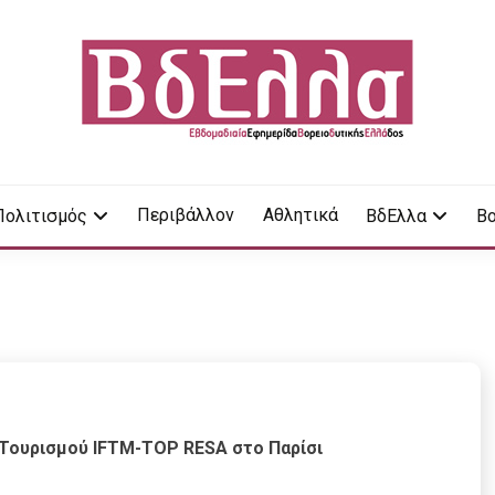
LA
Περιβάλλον
Αθλητικά
Πολιτισμός
ΒδΕλλα
Βο
Τουρισμού IFTM-TOP RESA στο Παρίσι