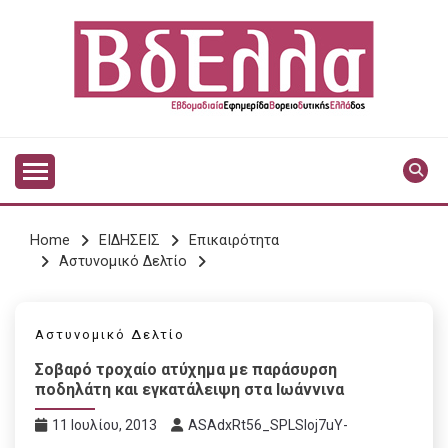
Skip
to
content
Vdella
VDELLA
Home
ΕΙΔΗΣΕΙΣ
Επικαιρότητα
Αστυνομικό Δελτίο
Αστυνομικό Δελτίο
Σοβαρό τροχαίο ατύχημα με παράσυρση
ποδηλάτη και εγκατάλειψη στα Ιωάννινα
11 Ιουλίου, 2013
ASAdxRt56_SPLSIoj7uY-