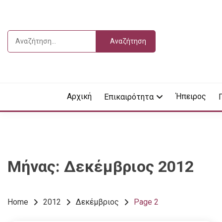
Skip
to
content
Αναζήτηση
για:
Vdella
VDEL
Αρχική
Ήπειρος
Επικαιρότητα
Μήνας:
Δεκέμβριος 2012
Home
2012
Δεκέμβριος
Page 2