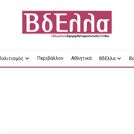
LA
Περιβάλλον
Αθλητικά
Πολιτισμός
ΒδΕλλα
Βο