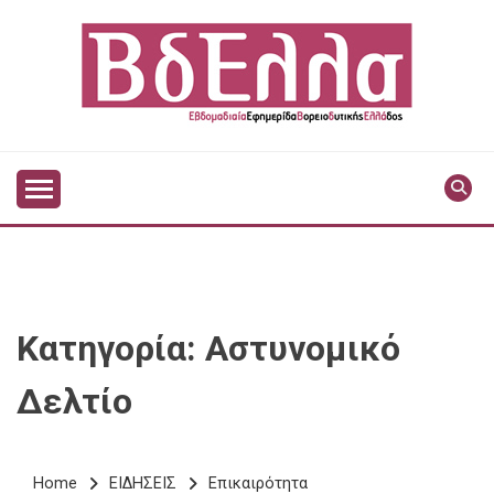
Skip
to
content
Vdella
VDELLA
Κατηγορία:
Αστυνομικό
Δελτίο
Home
ΕΙΔΗΣΕΙΣ
Επικαιρότητα