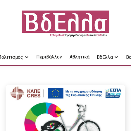
LA
Περιβάλλον
Αθλητικά
Πολιτισμός
ΒδΕλλα
Βο