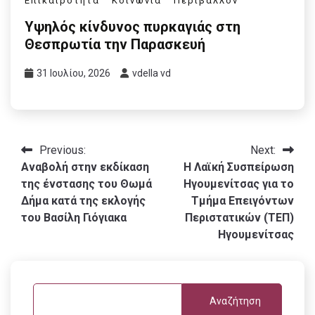
Επικαιρότητα
Κοινωνία
Περιβάλλον
Υψηλός κίνδυνος πυρκαγιάς στη
Θεσπρωτία την Παρασκευή
31 Ιουλίου, 2026
vdella vd
Πλοήγηση
Previous:
Next:
Αναβολή στην εκδίκαση
Η Λαϊκή Συσπείρωση
άρθρων
της ένστασης του Θωμά
Ηγουμενίτσας για το
Δήμα κατά της εκλογής
Τμήμα Επειγόντων
του Βασίλη Γιόγιακα
Περιστατικών (ΤΕΠ)
Ηγουμενίτσας
Αναζήτηση