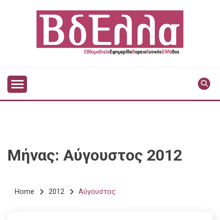
Skip
to
content
Vdella
VDELLA
Μήνας:
Αύγουστος 2012
Home
2012
Αύγουστος