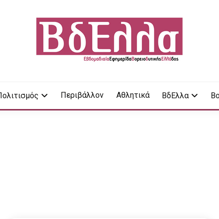
LA
Περιβάλλον
Αθλητικά
Πολιτισμός
ΒδΕλλα
Βο