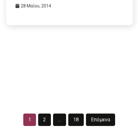
28 Μαΐου, 2014
1
2
…
18
Επόμενα