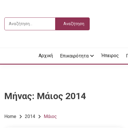
Skip
to
content
Αναζήτηση
για:
Vdella
VDEL
Αρχική
Ήπειρος
Επικαιρότητα
Μήνας:
Μάιος 2014
Home
2014
Μάιος