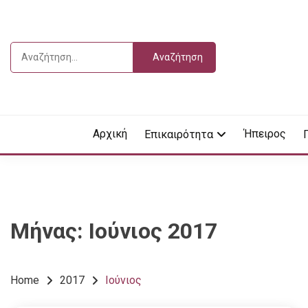
Skip
to
content
Αναζήτηση
για:
Vdella
VDEL
Αρχική
Ήπειρος
Επικαιρότητα
Μήνας:
Ιούνιος 2017
Home
2017
Ιούνιος