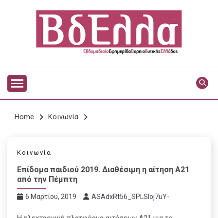
Skip
to
content
Vdella
VDELLA
Home
Κοινωνία
Κοινωνία
Επίδομα παιδιού 2019. Διαθέσιμη η αίτηση Α21
από την Πέμπτη
6 Μαρτίου, 2019
ASAdxRt56_SPLSIoj7uY-
Η ηλεκτρονική πλατφόρμα αιτήσεων Α21 για το