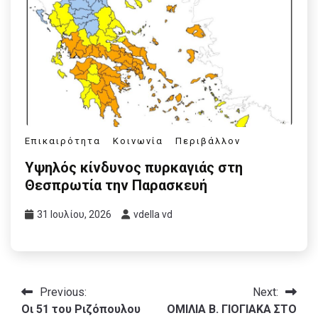
Επικαιρότητα
Κοινωνία
Περιβάλλον
Υψηλός κίνδυνος πυρκαγιάς στη
Θεσπρωτία την Παρασκευή
31 Ιουλίου, 2026
vdella vd
Πλοήγηση
Previous:
Next:
Οι 51 του Ριζόπουλου
ΟΜΙΛΙΑ Β. ΓΙΟΓΙΑΚΑ ΣΤΟ