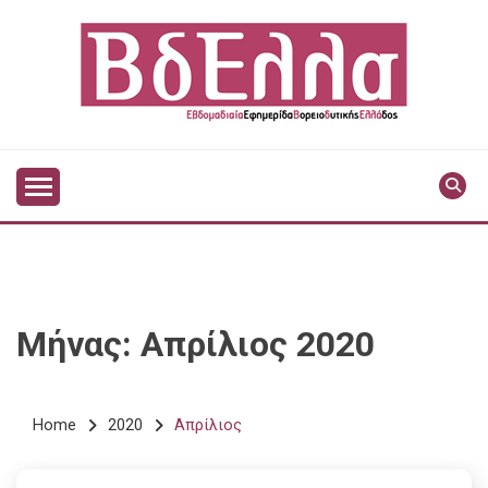
Skip
to
content
Vdella
VDELLA
Μήνας:
Απρίλιος 2020
Home
2020
Απρίλιος