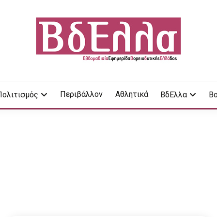
LA
Περιβάλλον
Αθλητικά
Πολιτισμός
ΒδΕλλα
Βο