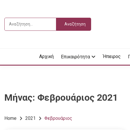
Skip
to
content
Αναζήτηση
για:
Vdella
VDEL
Αρχική
Ήπειρος
Επικαιρότητα
Μήνας:
Φεβρουάριος 2021
Home
2021
Φεβρουάριος