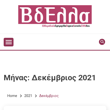
Skip
to
content
Vdella
VDELLA
Μήνας:
Δεκέμβριος 2021
Home
2021
Δεκέμβριος