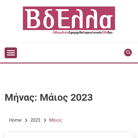
Skip
to
content
Vdella
VDELLA
Μήνας:
Μάιος 2023
Home
2023
Μάιος