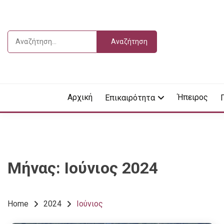
Skip
to
content
Αναζήτηση
για:
Vdella
VDEL
Αρχική
Ήπειρος
Επικαιρότητα
Μήνας:
Ιούνιος 2024
Home
2024
Ιούνιος