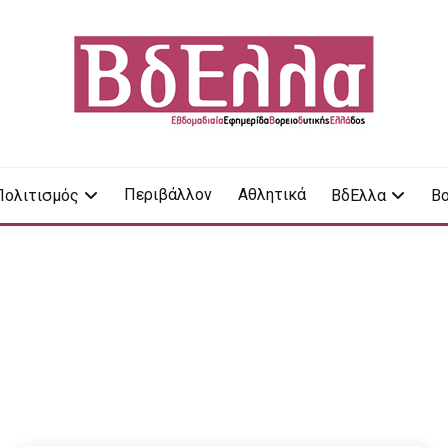
LA
Περιβάλλον
Αθλητικά
Πολιτισμός
ΒδΕλλα
Βο