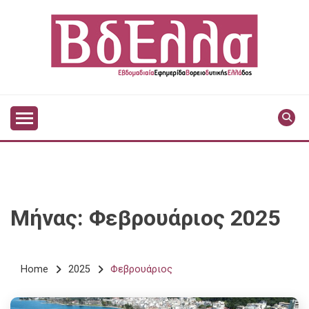
Skip
to
content
Vdella
VDELLA
Μήνας:
Φεβρουάριος 2025
Home
2025
Φεβρουάριος