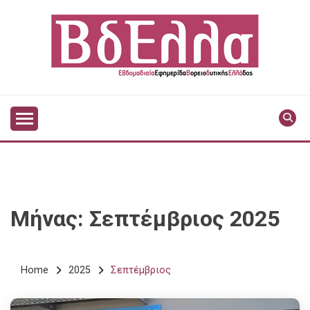
Skip
to
content
Vdella
VDELLA
Μήνας:
Σεπτέμβριος 2025
Home
2025
Σεπτέμβριος