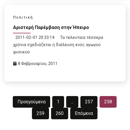
Πολιτική
Αριστερή Παρέμβαση στην Ήπειρο
2011-02-01 20:33:14 Τα τελευταία τέσσερα
χρόνια σχεδιάζεται η διέλευση ενός αγωγού
φυσικού
8 Φεβρουαρίου, 2011
Σελιδοποίηση
Προηγούμενα
1
…
257
258
άρθρων
259
260
Επόμενα