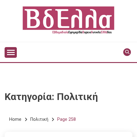
Skip
to
content
Vdella
VDELLA
Κατηγορία:
Πολιτική
Home
Πολιτική
Page 258