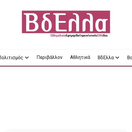
LA
Περιβάλλον
Αθλητικά
Πολιτισμός
ΒδΕλλα
Βο