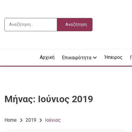
Skip
to
content
Αναζήτηση
για:
Vdella
VDEL
Αρχική
Ήπειρος
Επικαιρότητα
Μήνας:
Ιούνιος 2019
Home
2019
Ιούνιος