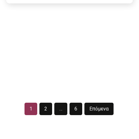
1
2
…
6
Επόμενα