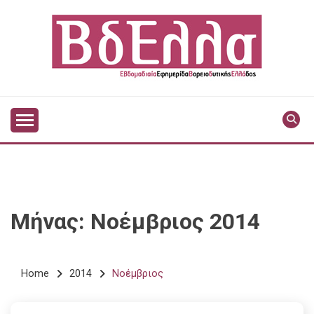
Skip
to
content
Vdella
VDELLA
Μήνας:
Νοέμβριος 2014
Home
2014
Νοέμβριος