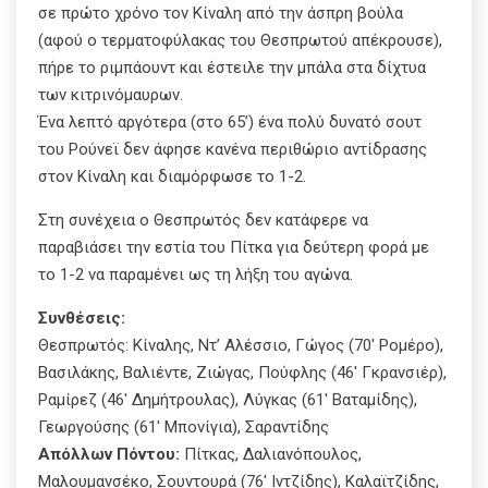
σε πρώτο χρόνο τον Κίναλη από την άσπρη βούλα
(αφού ο τερματοφύλακας του Θεσπρωτού απέκρουσε),
πήρε το ριμπάουντ και έστειλε την μπάλα στα δίχτυα
των κιτρινόμαυρων.
Ένα λεπτό αργότερα (στο 65’) ένα πολύ δυνατό σουτ
του Ρούνεϊ δεν άφησε κανένα περιθώριο αντίδρασης
στον Κίναλη και διαμόρφωσε το 1-2.
Στη συνέχεια ο Θεσπρωτός δεν κατάφερε να
παραβιάσει την εστία του Πίτκα για δεύτερη φορά με
το 1-2 να παραμένει ως τη λήξη του αγώνα.
Συνθέσεις:
Θεσπρωτός: Κίναλης, Ντ’ Αλέσσιο, Γώγος (70′ Ρομέρο),
Βασιλάκης, Βαλιέντε, Ζιώγας, Πούφλης (46′ Γκρανσιέρ),
Ραμίρεζ (46′ Δημήτρουλας), Λύγκας (61′ Βαταμίδης),
Γεωργούσης (61′ Μπονίγια), Σαραντίδης
Απόλλων Πόντου:
Πίτκας, Δαλιανόπουλος,
Μαλουμανσέκο, Σουντουρά (76′ Ιντζίδης), Καλαϊτζίδης,