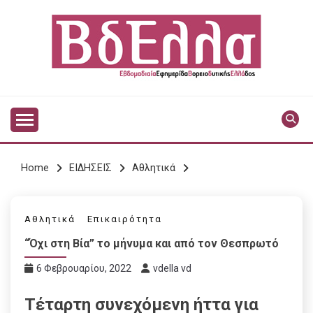
Skip
to
content
Vdella
VDELLA
Home
ΕΙΔΗΣΕΙΣ
Αθλητικά
Αθλητικά
Επικαιρότητα
“Όχι στη Βία” το μήνυμα και από τον Θεσπρωτό
6 Φεβρουαρίου, 2022
vdella vd
Τέταρτη συνεχόμενη ήττα για