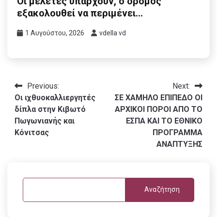
Οι μελέτες υπάρχουν, ο δρόμος
εξακολουθεί να περιμένει…
1 Αυγούστου, 2026
vdella vd
Πλοήγηση
Previous:
Next:
Οι ιχθυοκαλλιεργητές
ΣΕ ΧΑΜΗΛΟ ΕΠΙΠΕΔΟ ΟΙ
άρθρων
δίπλα στην Κιβωτό
ΑΡΧΙΚΟΙ ΠΟΡΟΙ ΑΠΟ ΤΟ
Πωγωνιανής και
ΕΣΠΑ ΚΑΙ ΤΟ ΕΘΝΙΚΟ
Κόνιτσας
ΠΡΟΓΡΑΜΜΑ
ΑΝΑΠΤΥΞΗΣ
Αναζήτηση