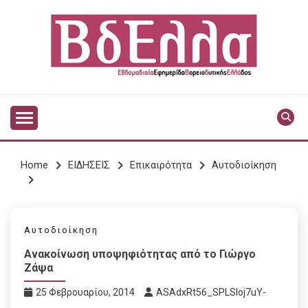
Skip
to
content
Vdella
VDELLA
Home
ΕΙΔΗΣΕΙΣ
Επικαιρότητα
Αυτοδιοίκηση
Αυτοδιοίκηση
Ανακοίνωση υποψηφιότητας από το Γιώργο
Ζάψα
25 Φεβρουαρίου, 2014
ASAdxRt56_SPLSIoj7uY-