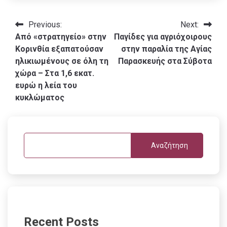
Πλοήγηση
Previous:
Next:
Από «στρατηγείο» στην
Παγίδες για αγριόχοιρους
άρθρων
Κορινθία εξαπατούσαν
στην παραλία της Αγίας
ηλικιωμένους σε όλη τη
Παρασκευής στα Σύβοτα
χώρα – Στα 1,6 εκατ.
ευρώ η λεία του
κυκλώματος
Αναζήτηση
Recent Posts