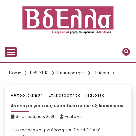
Skip
to
content
Vdella
VDELLA
Home
ΕΙΔΗΣΕΙΣ
Επικαιρότητα
Παιδεία
Αυτοδιοίκηση
Επικαιρότητα
Παιδεία
Ανησυχία για τους εκπαιδευτικούς εξ Ιωαννίνων
30 Οκτωβρίου, 2020
vdella vd
Η μεταφορά και μετάδοση του Covid-19 από