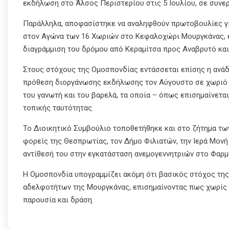
εκδήλωση στο Άλσος Περιστερίου στις 5 Ιουλίου, σε συνε
Παράλληλα, αποφασίστηκε να αναληφθούν πρωτοβουλίες γι
στον Αγώνα των 16 Χωριών στο Κεφαλοχώρι Μουργκάνας, ε
διαγράμμιση του δρόμου από Κεραμίτσα προς Αναβρυτό και
Στους στόχους της Ομοσπονδίας εντάσσεται επίσης η ανάδ
πρόθεση διοργάνωσης εκδήλωσης τον Αύγουστο σε χωριό 
του γανωτή και του βαρελά, τα οποία – όπως επισημαίνετα
τοπικής ταυτότητας.
Το Διοικητικό Συμβούλιο τοποθετήθηκε και στο ζήτημα τω
φορείς της Θεσπρωτίας, τον Δήμο Φιλιατών, την Ιερά Μονή
αντίθεσή του στην εγκατάσταση ανεμογεννητριών στο Φαρμ
Η Ομοσπονδία υπογραμμίζει ακόμη ότι βασικός στόχος της
αδελφοτήτων της Μουργκάνας, επισημαίνοντας πως χωρίς τ
παρουσία και δράση.