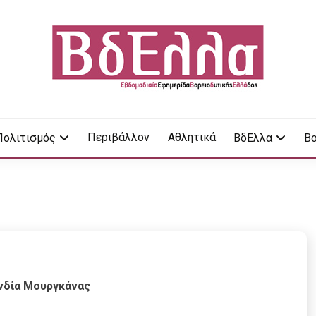
LA
Περιβάλλον
Αθλητικά
Πολιτισμός
ΒδΕλλα
Βο
ονδία Μουργκάνας