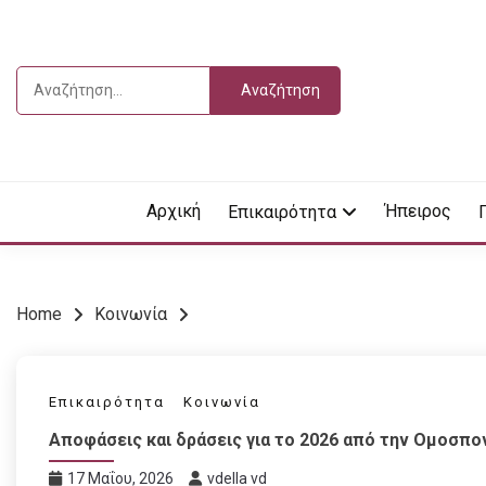
Skip
to
content
Αναζήτηση
για:
Vdella
VDEL
Αρχική
Ήπειρος
Επικαιρότητα
Home
Κοινωνία
Επικαιρότητα
Κοινωνία
Αποφάσεις και δράσεις για το 2026 από την Ομοσπ
17 Μαΐου, 2026
vdella vd