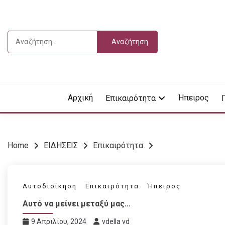
Skip
to
content
Αναζήτηση
για:
Vdella
VDEL
Αρχική
Ήπειρος
Επικαιρότητα
Home
ΕΙΔΗΣΕΙΣ
Επικαιρότητα
Αυτοδιοίκηση
Επικαιρότητα
Ήπειρος
Αυτό να μείνει μεταξύ μας…
9 Απριλίου, 2024
vdella vd