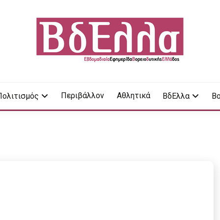
LA
Περιβάλλον
Αθλητικά
Πολιτισμός
ΒδΕλλα
Βο