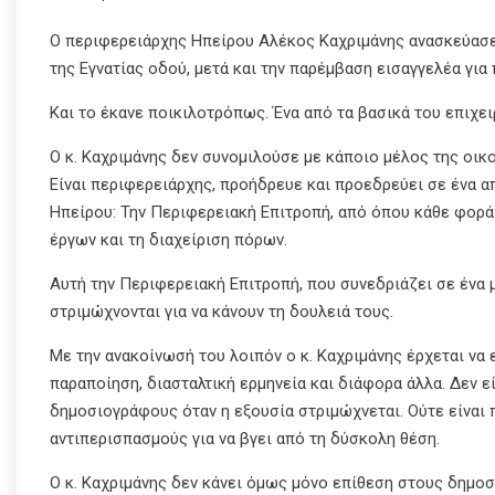
Ο περιφερειάρχης Ηπείρου Αλέκος Καχριμάνης ανασκεύασε 
της Εγνατίας οδού, μετά και την παρέμβαση εισαγγελέα για
Και το έκανε ποικιλοτρόπως. Ένα από τα βασικά του επιχει
Ο κ. Καχριμάνης δεν συνομιλούσε με κάποιο μέλος της οικο
Είναι περιφερειάρχης, προήδρευε και προεδρεύει σε ένα α
Ηπείρου: Την Περιφερειακή Επιτροπή, από όπου κάθε φορ
έργων και τη διαχείριση πόρων.
Αυτή την Περιφερειακή Επιτροπή, που συνεδριάζει σε ένα 
στριμώχνονται για να κάνουν τη δουλειά τους.
Με την ανακοίνωσή του λοιπόν ο κ. Καχριμάνης έρχεται να
παραποίηση, διασταλτική ερμηνεία και διάφορα άλλα. Δεν 
δημοσιογράφους όταν η εξουσία στριμώχνεται. Ούτε είναι
αντιπερισπασμούς για να βγει από τη δύσκολη θέση.
Ο κ. Καχριμάνης δεν κάνει όμως μόνο επίθεση στους δημο