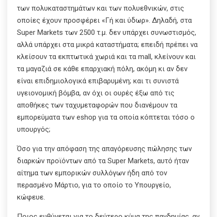
των πολυκαταστημάτων και των πολυεθνικών, στις
οποίες έχουν προσφέρει «Γή και ύδωρ». Δηλαδή, στα
Super Markets των 2500 τ.μ. δεν υπάρχει συνωστισμός,
αλλά υπάρχει στα μικρά καταστήματα; επειδή πρέπει να
κλείσουν τα εκπτωτικά χωριά και τα mall, κλείνουν και
τα μαγαζιά σε κάθε επαρχιακή πόλη, ακόμη κι αν δεν
είναι επιδημιολογικά επιβαρυμένη; και τι συνιστά
υγειονομική βόμβα, αν όχι οι ουρές έξω από τις
αποθήκες των ταχυμεταφορών που διανέμουν τα
εμπορεύματα των eshop για τα οποία κόπτεται τόσο ο
υπουργός;
Όσο για την απόφαση της απαγόρευσης πώλησης των
διαρκών προϊόντων από τα Super Markets, αυτό ήταν
αίτημα των εμπορικών συλλόγων ήδη από τον
περασμένο Μάρτιο, για το οποίο το Υπουργείο,
κώφευε.
Ποιος ευθύνεται για το δεύτερο κύμα της πανδημίας, αν