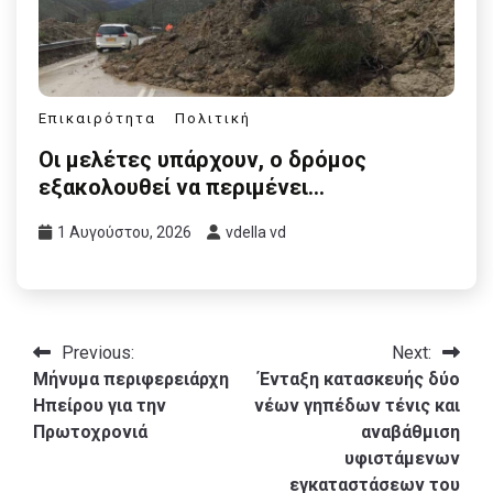
Επικαιρότητα
Πολιτική
Οι μελέτες υπάρχουν, ο δρόμος
εξακολουθεί να περιμένει…
1 Αυγούστου, 2026
vdella vd
Πλοήγηση
Previous:
Next:
Μήνυμα περιφερειάρχη
Ένταξη κατασκευής δύο
άρθρων
Ηπείρου για την
νέων γηπέδων τένις και
Πρωτοχρονιά
αναβάθμιση
υφιστάμενων
εγκαταστάσεων του