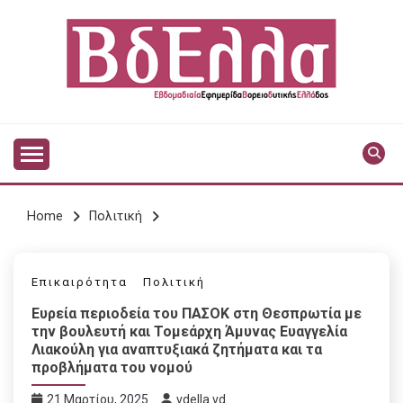
Skip
to
content
Vdella
VDELLA
Home
Πολιτική
Επικαιρότητα
Πολιτική
Ευρεία περιοδεία του ΠΑΣΟΚ στη Θεσπρωτία με
την βουλευτή και Τομεάρχη Άμυνας Ευαγγελία
Λιακούλη για αναπτυξιακά ζητήματα και τα
προβλήματα του νομού
21 Μαρτίου, 2025
vdella vd