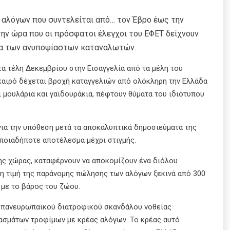
ο αλόγων που συντελείται από… τον Έβρο έως την
την ώρα που οι πρόσφατοι έλεγχοι του ΕΦΕΤ δείχνουν
άτα των ανυποψίαστων καταναλωτών.
α τέλη Δεκεμβρίου στην Εισαγγελία από τα μέλη του
καιρό δέχεται βροχή καταγγελιών από ολόκληρη την Ελλάδα
ι μουλάρια και γαϊδουράκια, πέφτουν θύματα του ιδιότυπου
 για την υπόθεση μετά τα αποκαλυπτικά δημοσιεύματα της
ποιαδήποτε αποτέλεσμα μέχρι στιγμής.
ης χώρας, καταφέρνουν να αποκομίζουν ένα διόλου
η τιμή της παράνομης πώλησης των αλόγων ξεκινά από 300
α με το βάρος του ζώου.
υ πανευρωπαϊκού διατροφικού σκανδάλου νοθείας
ασμάτων τροφίμων με κρέας αλόγων. Το κρέας αυτό