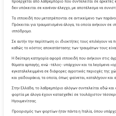
προέρχεται από λαθρεμπόριο που συντελείται σε αρκετές ε
δεν υπόκειται σε κανέναν έλεγχο, με αποτέλεσμα να συνιστ
Τα ιπποειδή που μετατρέπονται σε αντικείμενο των παράν
Πρόκειται για τραυματισμένα άλογα, τα οποία ανήκουν σε ι
ιππόδρομο.
Σε αυτήν την περίπτωση οι ιδιοκτήτες τους επιλέγουν να
καθώς το κόστος αποκατάστασης των τραυμάτων τους είνα
Η δεύτερη κατηγορία αφορά ιπποειδή που ανήκουν στις άγ
θύματα αρπαγής, ενώ -τέλος- υπάρχουν και τα λεγόμενα «ο
εγκαταλελειμμένα σε διάφορες αγροτικές περιοχές της χώ
και γαϊδουράκια, τα οποία, όπως φαίνεται, καταλήγουν και
Στην Ελλάδα, το λαθρεμπόριο αλόγων συντελείται εδώ και 
φορτία με άλογα έχουν κατασχεθεί σε τουλάχιστον τέσσερι
Ηγουμενίτσας.
Προορισμός των φορτίων ήταν πάντα η Ιταλία, όπου υπάρχ