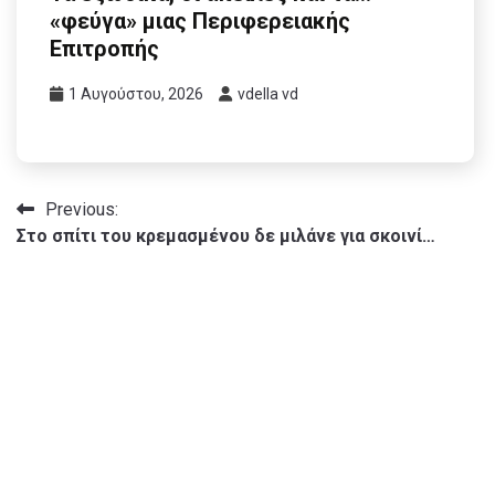
«φεύγα» μιας Περιφερειακής
Επιτροπής
1 Αυγούστου, 2026
vdella vd
Πλοήγηση
Previous:
Στο σπίτι του κρεμασμένου δε μιλάνε για σκοινί…
άρθρων