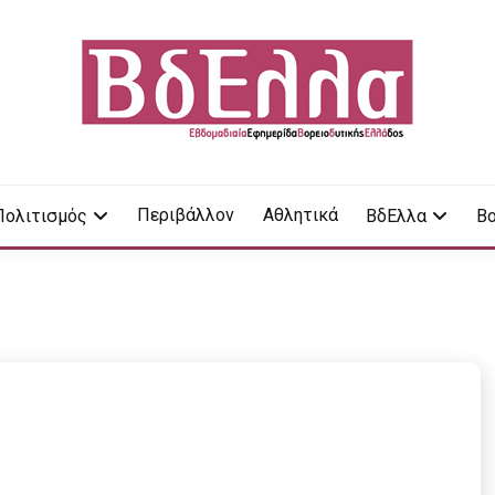
LA
Περιβάλλον
Αθλητικά
Πολιτισμός
ΒδΕλλα
Βο