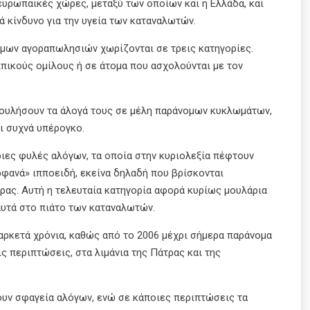
υρωπαϊκές χώρες, μεταξύ των οποίων και η Ελλάδα, και
ά κίνδυνο για την υγεία των καταναλωτών.
ομων αγοραπωλησιών χωρίζονται σε τρεις κατηγορίες.
ππικούς ομίλους ή σε άτομα που ασχολούνται με τον
 πουλήσουν τα άλογά τους σε μέλη παράνομων κυκλωμάτων,
ι συχνά υπέρογκο.
ριες φυλές αλόγων, τα οποία στην κυριολεξία πέφτουν
ρφανά» ιπποειδή, εκείνα δηλαδή που βρίσκονται
ρας. Αυτή η τελευταία κατηγορία αφορά κυρίως μουλάρια
 αυτά στο πιάτο των καταναλωτών.
αρκετά χρόνια, καθώς από το 2006 μέχρι σήμερα παράνομα
ς περιπτώσεις, στα λιμάνια της Πάτρας και της
ουν σφαγεία αλόγων, ενώ σε κάποιες περιπτώσεις τα