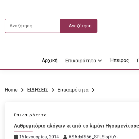
Skip
to
content
Αναζήτηση
για:
Vdella
VDEL
Αρχική
Ήπειρος
Επικαιρότητα
Home
ΕΙΔΗΣΕΙΣ
Επικαιρότητα
Επικαιρότητα
Λαθρεμπόριο αλόγων κι από το λιμάνι Ηγουμενίτσας
15 Ιανουαρίου, 2014
ASAdxRt56_SPLSIoj7uY-