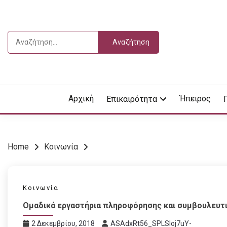
Skip
to
content
Αναζήτηση
για:
Vdella
VDEL
Αρχική
Ήπειρος
Επικαιρότητα
Home
Κοινωνία
Κοινωνία
Ομαδικά εργαστήρια πληροφόρησης και συμβουλευτ
2 Δεκεμβρίου, 2018
ASAdxRt56_SPLSIoj7uY-