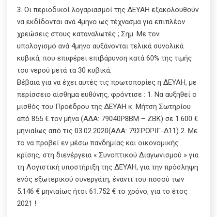
3. Οι περιοδικοί λογαριασμοί της ΔΕΥΑΗ εξακολουθούν
να εκδίδονται ανά 4μηνο ως τέχνασμα για επιπλέον
χρεώσεις στους καταναλωτές ; Σημ. Με τον
υπολογισμό ανά 4μηνο αυξάνονται τελικά συνολικά
κυβικά, που επιφέρει επιβάρυνση κατά 60% της τιμής
του νερού μετά τα 30 κυβικά.
Βέβαια για να έχει αυτές τις πρωτοπορίες η ΔΕΥΑΗ, με
περίσσειο αίσθημα ευθύνης, φρόντισε : 1. Να αυξηθεί ο
μισθός του Προέδρου της ΔΕΥΑΗ κ. Μήτση Σωτηρίου
από 855 € τον μήνα (ΑΔΑ: 79040Ρ8ΒΜ – ΖΒΚ) σε 1.600 €
μηνιαίως από τις 03.02.2020(ΑΔΑ: 79ΣΡΟΡΙΓ-Δ11) 2. Με
το να προβεί εν μέσω πανδημίας και οικονομικής
κρίσης, στη διενέργεια « Συνοπτικού Διαγωνισμού » για
τη Λογιστική υποστήριξη της ΔΕΥΑΗ, για την πρόσληψη
ενός εξωτερικού συνεργάτη, έναντι του ποσού των
5.146 € μηνιαίως ήτοι 61.752 € το χρόνο, για το έτος
2021 !