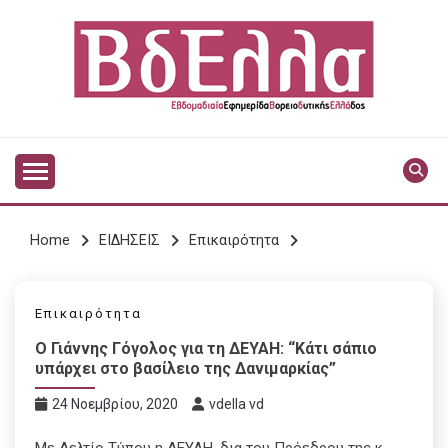
Skip
to
content
Vdella
VDELLA
Home
ΕΙΔΗΣΕΙΣ
Επικαιρότητα
Επικαιρότητα
Ο Γιάννης Γόγολος για τη ΔΕΥΑΗ: “Κάτι σάπιο
υπάρχει στο βασίλειο της Δανιμαρκίας”
24 Νοεμβρίου, 2020
vdella vd
Με Δελτίο Τύπου η ΔΕΥΑΗ, δια του Πρόεδρου της κ.