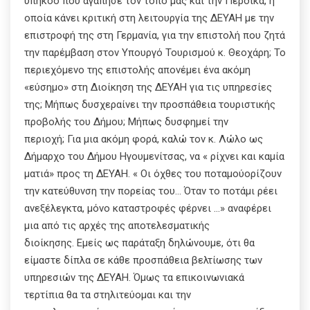
υπήκοο που αγάπησε τον τόπο μας και την Πέρδικα, η
οποία κάνει κριτική στη λειτουργία της ΔΕΥΑΗ με την
επιστροφή της στη Γερμανία, για την επιστολή που ζητά
την παρέμβαση στον Υπουργό Τουρισμού κ. Θεοχάρη; Το
περιεχόμενο της επιστολής απονέμει ένα ακόμη
«εύσημο» στη Διοίκηση της ΔΕΥΑΗ για τις υπηρεσίες
της; Μήπως δυσχεραίνει την προσπάθεια τουριστικής
προβολής του Δήμου; Μήπως δυσφημεί την
περιοχή; Για μια ακόμη φορά, καλώ τον κ. Λώλο ως
Δήμαρχο του Δήμου Ηγουμενίτσας, να « ρίχνει και καμία
ματιά» προς τη ΔΕΥΑΗ. « Οι όχθες του ποταμούορίζουν
την κατεύθυνση την πορείας του… Όταν το ποτάμι ρέει
ανεξέλεγκτα, μόνο καταστροφές φέρνει …» αναφέρει
μια από τις αρχές της αποτελεσματικής
διοίκησης. Εμείς ως παράταξη δηλώνουμε, ότι θα
είμαστε δίπλα σε κάθε προσπάθεια βελτίωσης των
υπηρεσιών της ΔΕΥΑΗ. Όμως τα επικοινωνιακά
τερτίπια θα τα στηλιτεύομαι και την