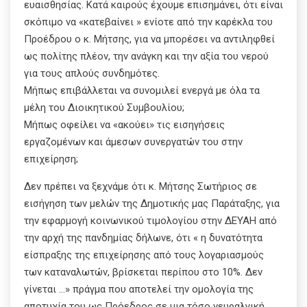
ευαισθησίας. Κατά καιρούς έχουμε επισημάνει, ότι είναι
σκόπιμο να «κατεβαίνει » ενίοτε από την καρέκλα του
Προέδρου ο κ. Μήτσης, για να μπορέσει να αντιληφθεί
ως πολίτης πλέον, την ανάγκη και την αξία του νερού
για τους απλούς συνδημότες.
Μήπως επιβάλλεται να συνομιλεί ενεργά με όλα τα
μέλη του Διοικητικού Συμβουλίου;
Μήπως οφείλει να «ακούει» τις εισηγήσεις
εργαζομένων και άμεσων συνεργατών του στην
επιχείρηση;
Δεν πρέπει να ξεχνάμε ότι κ. Μήτσης Σωτήριος σε
εισήγηση των μελών της Δημοτικής μας Παράταξης, για
την εφαρμογή κοινωνικού τιμολογίου στην ΔΕΥΑΗ από
την αρχή της πανδημίας δήλωνε, ότι « η δυνατότητα
είσπραξης της επιχείρησης από τους λογαριασμούς
των καταναλωτών, βρίσκεται περίπου στο 10%. Δεν
γίνεται …» πράγμα που αποτελεί την ομολογία της
αποτυχία του ως Πρόεδρος σε μια τόσο νευραλγική