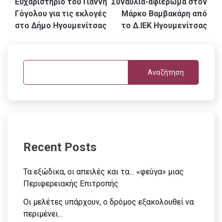
Ευχαριστήριο του Γιάννη
Συναυλία-αφιέρωμα στον
άρθρων
Γόγολου για τις εκλογές
Μάρκο Βαμβακάρη από
στο Δήμο Ηγουμενίτσας
το Δ.ΙΕΚ Ηγουμενίτσας
Αναζήτηση
Recent Posts
Τα εξώδικα, οι απειλές και τα… «φεύγα» μιας
Περιφερειακής Επιτροπής
Οι μελέτες υπάρχουν, ο δρόμος εξακολουθεί να
περιμένει…