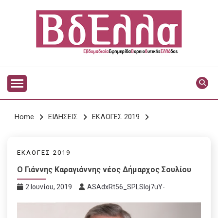
Skip
to
content
Vdella
VDELLA
Home
ΕΙΔΗΣΕΙΣ
ΕΚΛΟΓΕΣ 2019
ΕΚΛΟΓΕΣ 2019
Ο Γιάννης Καραγιάννης νέος Δήμαρχος Σουλίου
2 Ιουνίου, 2019
ASAdxRt56_SPLSIoj7uY-