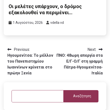
Οι μελέτες υπάρχουν, ο δρόμος
εξακολουθεί να περιμένει…
1 Αυγούστου, 2026
vdella vd
Πλοήγηση
Previous:
Next:
Ηγουμενίτσα: Το μέλλον
ΠΝΟ: 48ωρη απεργία στα
άρθρων
του Πανεπιστημίου
Ε/Γ-Ο/Γ στη γραμμή
Ιωαννίνων κρίνεται στο
Πάτρα-Ηγουμενίτσα-
πρώην Ξενία
Ιταλία
Αναζήτηση