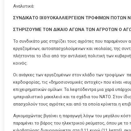
Αναλυτικά:
ΣΥΝΔΙΚΑΤΟ ΙΧΘΥΟΚΑΛΛΙΕΡΓΕΙΩΝ ΤΡΟΦΙΜΩΝ ΠΟΤΩΝ Ν
ΣΤΗΡΙΖΟΥΜΕ ΤΟΝ ΔΙΚΑΙΟ ΑΓΩΝΑ ΤΩΝ ΑΓΡΟΤΩΝ Ο ΑΓΩ
Το συνδικάτο μας στηρίζει τους αγρότες που παραμένουν α
εργαζομένων, αυτοαπασχολούμενων και νεολαίας, της συντ
πλήττονται το ίδιο από την αντιλαϊκή πολιτική των κυβερνή
κοινός.
Οι ανάγκες των εργαζομένων στον κλάδο των τροφίμων πε
κερδοφορίας, τις «δημοσιονομικές αντοχές» που είναι «ε
επιχειρηματικών ομίλων. Τα λεφτόδεντρα μια χαρά υπάρχου
ιμπεριαλιστικό μακελειό και τα σχέδια του ΝΑΤΟ. Στον ίδι
απασχολούν τους αγρότες και από τα οποία κρίνεται η επι
Αγκομαχώντας βγαίνει η παραγωγή λόγω του μεγάλου κόστο
παραμένει το βάρος του ηλεκτρικού ρεύματος, όπου με το
κιλοβατώρας διαμορφώνεται στα 0,11 ευρώ (11 λεπτά), ακρ