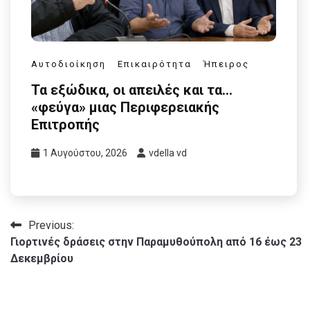
Αυτοδιοίκηση
Επικαιρότητα
Ήπειρος
Τα εξώδικα, οι απειλές και τα…
«φεύγα» μιας Περιφερειακής
Επιτροπής
1 Αυγούστου, 2026
vdella vd
Πλοήγηση
Previous:
Γιορτινές δράσεις στην Παραμυθούπολη από 16 έως 23
άρθρων
Δεκεμβρίου