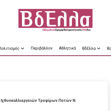
LA
Περιβάλλον
Αθλητικά
Πολιτισμός
ΒδΕλλα
Βο
 Ιχθυοκαλλιεργειών Τροφίμων Ποτών Ν.