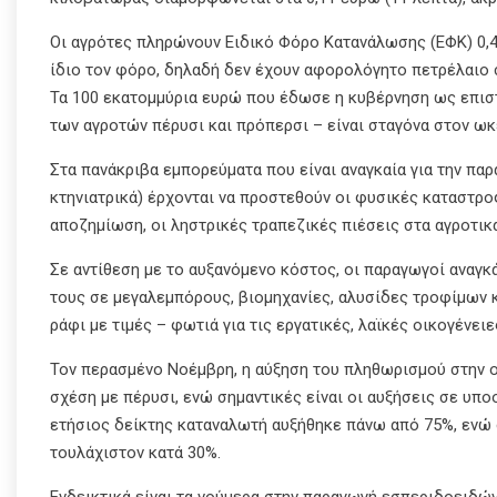
Οι αγρότες πληρώνουν Ειδικό Φόρο Κατανάλωσης (ΕΦΚ) 0,4
ίδιο τον φόρο, δηλαδή δεν έχουν αφορολόγητο πετρέλαιο 
Τα 100 εκατομμύρια ευρώ που έδωσε η κυβέρνηση ως επιστ
των αγροτών πέρυσι και πρόπερσι – είναι σταγόνα στον ωκ
Στα πανάκριβα εμπορεύματα που είναι αναγκαία για την πα
κτηνιατρικά) έρχονται να προστεθούν οι φυσικές καταστρ
αποζημίωση, οι ληστρικές τραπεζικές πιέσεις στα αγροτικ
Σε αντίθεση με το αυξανόμενο κόστος, οι παραγωγοί αναγκά
τους σε μεγαλεμπόρους, βιομηχανίες, αλυσίδες τροφίμων 
ράφι με τιμές – φωτιά για τις εργατικές, λαϊκές οικογένειε
Τον περασμένο Νοέμβρη, η αύξηση του πληθωρισμού στην ο
σχέση με πέρυσι, ενώ σημαντικές είναι οι αυξήσεις σε υπ
ετήσιος δείκτης καταναλωτή αυξήθηκε πάνω από 75%, ενώ 
τουλάχιστον κατά 30%.
Ενδεικτικά είναι τα νούμερα στην παραγωγή εσπεριδοειδών