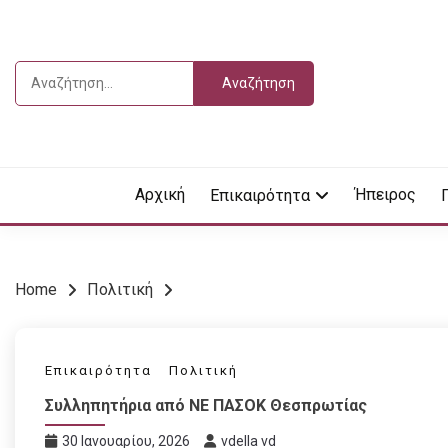
Skip
to
content
Αναζήτηση
για:
Vdella
VDEL
Αρχική
Ήπειρος
Επικαιρότητα
Home
Πολιτική
Επικαιρότητα
Πολιτική
Συλληπητήρια από ΝΕ ΠΑΣΟΚ Θεσπρωτίας
30 Ιανουαρίου, 2026
vdella vd