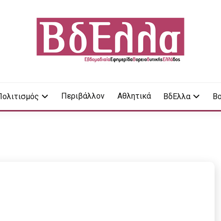
LA
Περιβάλλον
Αθλητικά
Πολιτισμός
ΒδΕλλα
Βο