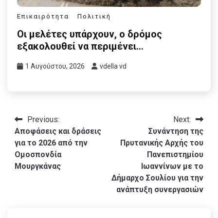
Επικαιρότητα
Πολιτική
Οι μελέτες υπάρχουν, ο δρόμος
εξακολουθεί να περιμένει…
1 Αυγούστου, 2026
vdella vd
Πλοήγηση
Previous:
Next:
Αποφάσεις και δράσεις
Συνάντηση της
άρθρων
για το 2026 από την
Πρυτανικής Αρχής του
Ομοσπονδία
Πανεπιστημίου
Μουργκάνας
Ιωαννίνων με το
Δήμαρχο Σουλίου για την
ανάπτυξη συνεργασιών