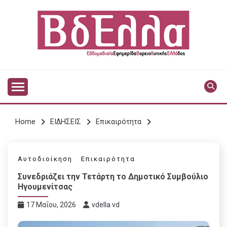
Skip
to
content
Vdella
VDELLA
Home
ΕΙΔΗΣΕΙΣ
Επικαιρότητα
Αυτοδιοίκηση
Επικαιρότητα
Συνεδριάζει την Τετάρτη το Δημοτικό Συμβούλιο
Ηγουμενίτσας
17 Μαΐου, 2026
vdella vd