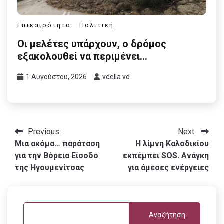
Επικαιρότητα
Πολιτική
Οι μελέτες υπάρχουν, ο δρόμος
εξακολουθεί να περιμένει…
1 Αυγούστου, 2026
vdella vd
Πλοήγηση
Previous:
Next:
Μια ακόμα… παράταση
Η λίμνη Καλοδικίου
άρθρων
για την Βόρεια Είσοδο
εκπέμπει SOS. Ανάγκη
της Ηγουμενίτσας
για άμεσες ενέργειες
Αναζήτηση