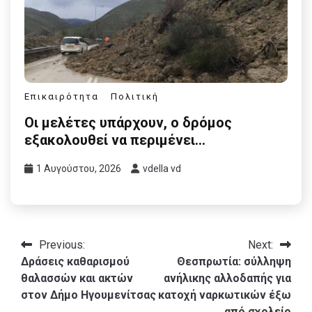
Επικαιρότητα
Πολιτική
Οι μελέτες υπάρχουν, ο δρόμος
εξακολουθεί να περιμένει…
1 Αυγούστου, 2026
vdella vd
Πλοήγηση
Previous:
Next:
Δράσεις καθαρισμού
Θεσπρωτία: σύλληψη
άρθρων
θαλασσών και ακτών
ανήλικης αλλοδαπής για
στον Δήμο Ηγουμενίτσας
κατοχή ναρκωτικών έξω
από σχολείο